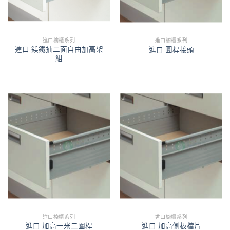
進口櫥櫃系列
進口櫥櫃系列
進口 鎂鐵抽二面自由加高架
進口 圓桿接頭
組
進口櫥櫃系列
進口櫥櫃系列
進口 加高一米二圍桿
進口 加高側板檔片