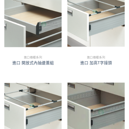
進口櫥櫃系列
進口櫥櫃系列
進口 開放式內抽邊蓋組
進口 加高T字接頭